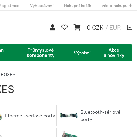
Registrace
Vyhledávání
Nákupní košík
Vše o nákupu
0 CZK
/
EUR
an
Průmyslové
Akce
Výrobci
komponenty
a novinky
INBOXES
XES
Bluetooth-sériové
Ethernet-seriové porty
porty