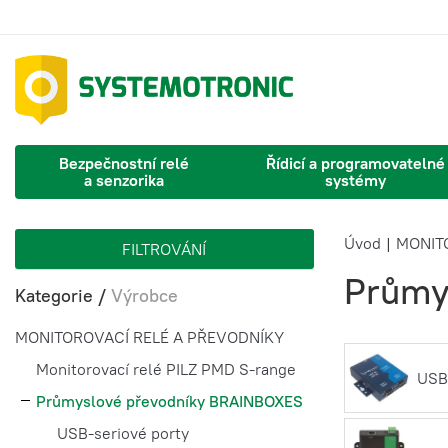
Bezpečnostní relé
Řídicí a programovatelné
a senzorika
systémy
Úvod
|
MONIT
FILTROVÁNÍ
Průmy
Kategorie
/
Výrobce
MONITOROVACÍ RELÉ A PŘEVODNÍKY
Monitorovací relé PILZ PMD S-range
USB-
Průmyslové převodníky BRAINBOXES
USB-seriové porty