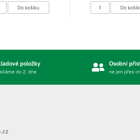
ladové položky
Osobní přís
síláme do 2. dne
ne jen přes i
.cz