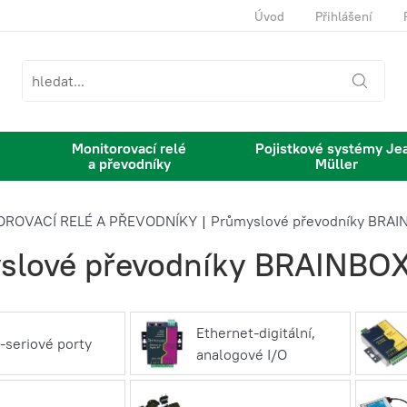
Úvod
Přihlášení
Monitorovací relé
Pojistkové systémy Je
a převodníky
Müller
OROVACÍ RELÉ A PŘEVODNÍKY
|
Průmyslové převodníky BRA
slové převodníky BRAINBO
Ethernet-digitální,
seriové porty
analogové I/O