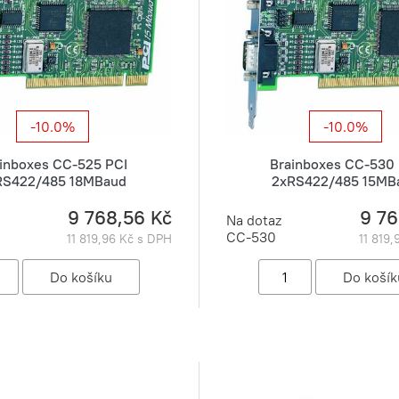
-10.0%
-10.0%
inboxes CC-525 PCI
Brainboxes CC-530
RS422/485 18MBaud
2xRS422/485 15MB
9 768,56 Kč
9 76
Na dotaz
CC-530
11 819,96 Kč s DPH
11 819