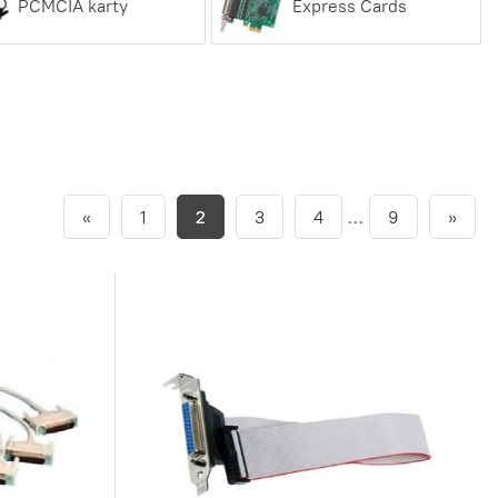
PCMCIA karty
Express Cards
«
1
2
3
4
…
9
»