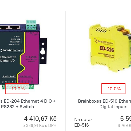
-10.0%
-10.0%
s ED-204 Ethernet 4 DIO +
Brainboxes ED-516 Ethern
RS232 + Switch
Digital Inputs
4 410,67 Kč
5 5
Na dotaz
ED-516
5 336,91 Kč s DPH
6 769,