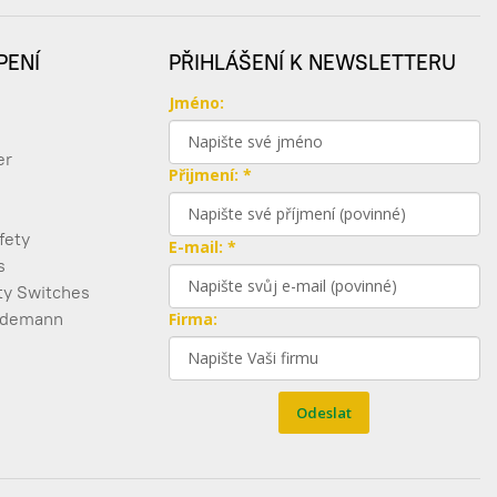
PENÍ
PŘIHLÁŠENÍ K NEWSLETTERU
Jméno:
er
Přijmení: *
fety
E-mail: *
s
ty Switches
edemann
Firma:
Odeslat