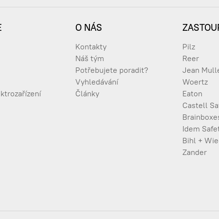
E
O NÁS
ZASTOU
Kontakty
Pilz
Náš tým
Reer
Potřebujete poradit?
Jean Mull
Vyhledávání
Woertz
ktrozařízení
Články
Eaton
Castell Sa
Brainboxe
Idem Safe
Bihl + Wi
Zander