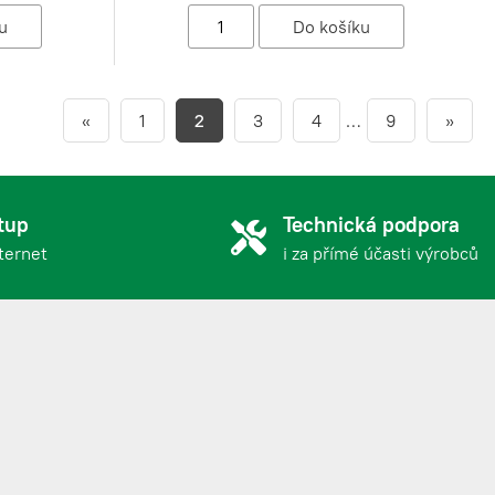
«
1
2
3
4
…
9
»
tup
Technická podpora
nternet
i za přímé účasti výrobců