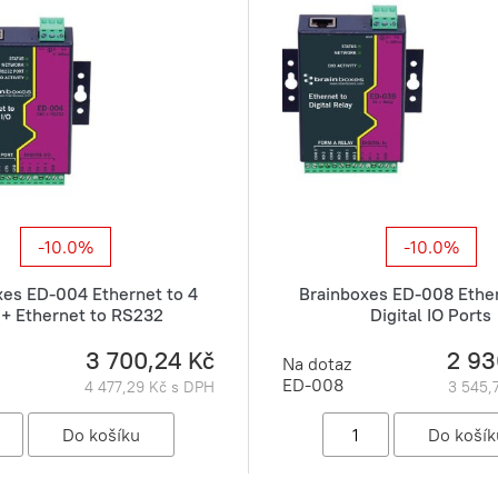
-10.0%
-10.0%
xes ED-004 Ethernet to 4
Brainboxes ED-008 Ether
 + Ethernet to RS232
Digital IO Ports
3 700,24 Kč
2 93
Na dotaz
ED-008
4 477,29 Kč s DPH
3 545,