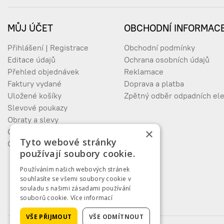
MŮJ ÚČET
OBCHODNÍ INFORMAC
Přihlášení | Registrace
Obchodní podmínky
Editace údajů
Ochrana osobních údajů
Přehled objednávek
Reklamace
Faktury vydané
Doprava a platba
Uložené košíky
Zpětný odběr odpadních ele
Slevové poukazy
Obraty a slevy
×
Oblíbené produkty
Tyto webové stránky
Odhlášení
používají soubory cookie.
Používáním našich webových stránek
souhlasíte se všemi soubory cookie v
souladu s našimi zásadami používání
souborů cookie.
Více informací
VŠE PŘIJMOUT
VŠE ODMÍTNOUT