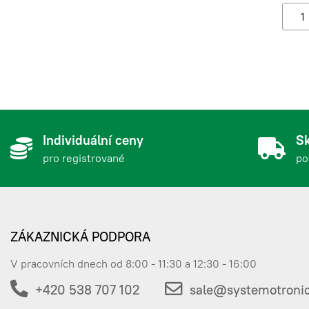
Individuální ceny
Sk
pro registrované
po
ZÁKAZNICKÁ PODPORA
V pracovních dnech od 8:00 - 11:30 a 12:30 - 16:00
+420 538 707 102
sale@systemotronic