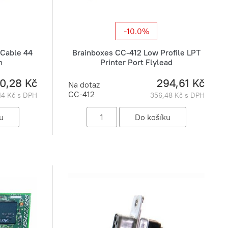
-10.0%
Cable 44
Brainboxes CC-412 Low Profile LPT
n
Printer Port Flylead
80,28 Kč
294,61 Kč
Na dotaz
CC-412
,14 Kč s DPH
356,48 Kč s DPH