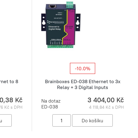
-10.0%
net to 8
Brainboxes ED-038 Ethernet to 3x
Relay + 3 Digital Inputs
0,38 Kč
3 404,00 Kč
Na dotaz
ED-038
76 Kč s DPH
4 118,84 Kč s DPH