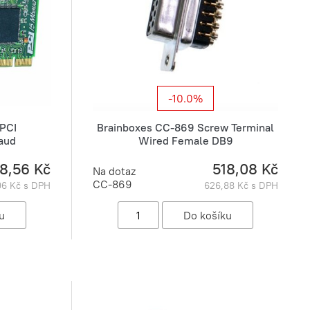
-10.0%
 PCI
Brainboxes CC-869 Screw Terminal
aud
Wired Female DB9
8,56 Kč
518,08 Kč
Na dotaz
CC-869
,96 Kč s DPH
626,88 Kč s DPH