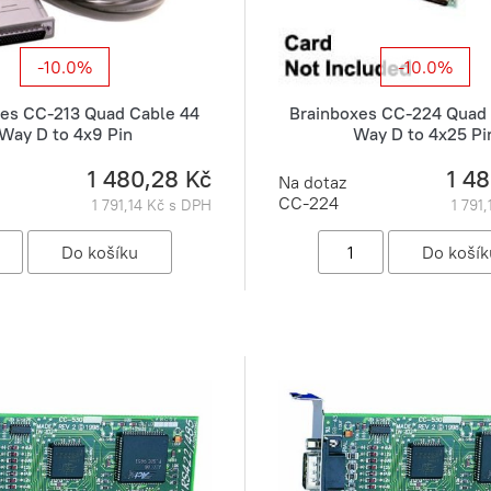
-10.0%
-10.0%
es CC-213 Quad Cable 44
Brainboxes CC-224 Quad 
Way D to 4x9 Pin
Way D to 4x25 Pi
1 480,28 Kč
1 4
Na dotaz
CC-224
1 791,14 Kč s DPH
1 791