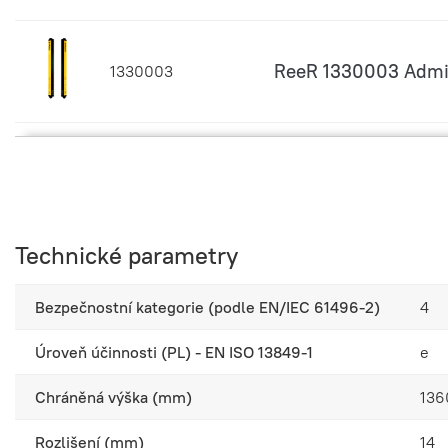
ReeR 1330003 Admi
1330003
ReeR 1330004 Admir
1330004
Technické parametry
ReeR 1330005 Admi
1330005
Bezpečnostní kategorie (podle EN/IEC 61496-2)
4
Úroveň účinnosti (PL) - EN ISO 13849-1
e
ReeR 1330006 Admir
1330006
Chráněná výška (mm)
13
Rozlišení (mm)
14