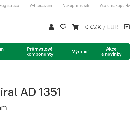
Registrace
Vyhledávání
Nákupní košík
Vše o nákupu
0 CZK
/
EUR
an
Průmyslové
Akce
Výrobci
komponenty
a novinky
ral AD 1351
4mm