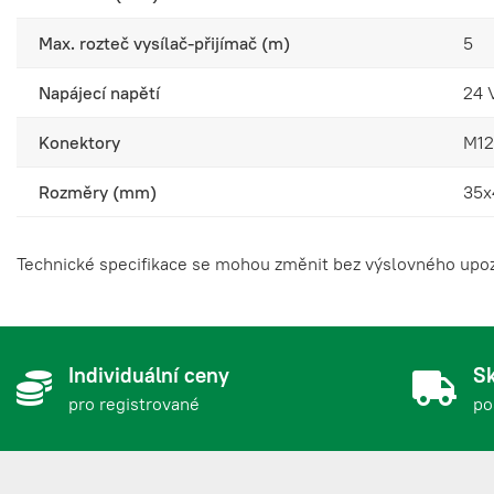
ReeR 1330007 Admir
1330007
Max. rozteč vysílač-přijímač (m)
5
Napájecí napětí
24
Konektory
M12
ReeR 1330008 Admir
1330008
Rozměry (mm)
35x
ReeR 1330009 Admir
1330009
Technické specifikace se mohou změnit bez výslovného upozo
ReeR 1330010 Admir
1330010
Individuální ceny
Sk
pro registrované
po
ReeR 1330011 Admir
1330011