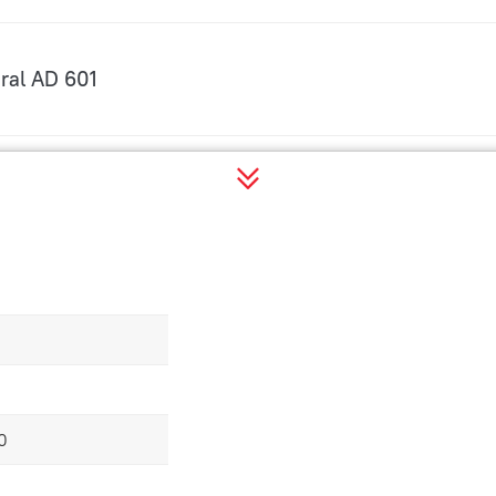
ral AD 601
al AD 751
ral AD 901
al AD 1051
60