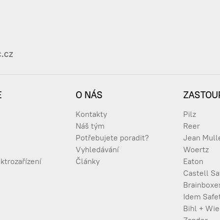
al AD 152
.cz
E
O NÁS
ZASTOU
al AD 302
Kontakty
Pilz
Náš tým
Reer
Potřebujete poradit?
Jean Mull
al AD 452
Vyhledávání
Woertz
ktrozařízení
Články
Eaton
Castell Sa
Brainboxe
al AD 602
Idem Safe
Bihl + Wi