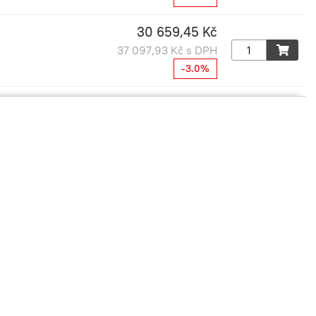
30 659,45 Kč
37 097,93 Kč s DPH
-3.0%
35 932,20 Kč
43 477,96 Kč s DPH
-3.0%
41 009,49 Kč
49 621,48 Kč s DPH
-3.0%
46 281,98 Kč
56 001,20 Kč s DPH
-3.0%