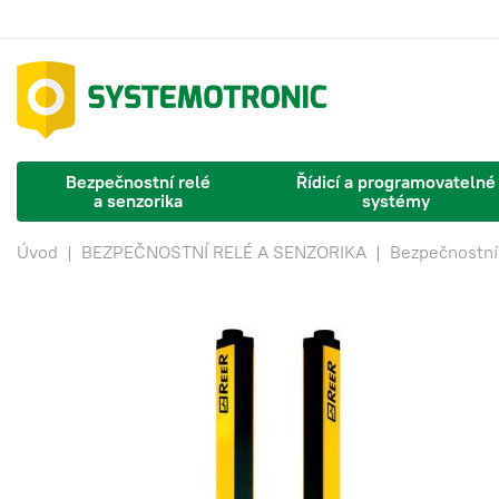
Bezpečnostní relé
Řídicí a programovatelné
a senzorika
systémy
Úvod
|
BEZPEČNOSTNÍ RELÉ A SENZORIKA
|
Bezpečnostní