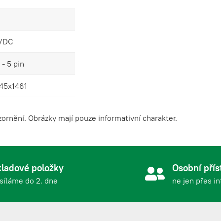
al AD 1201
 VDC
 - 5 pin
al AD 1351
45x1461
al AD 1501
rnění. Obrázky mají pouze informativní charakter.
al AD 1651
ladové položky
Osobní přís
síláme do 2. dne
ne jen přes i
al AD 1801