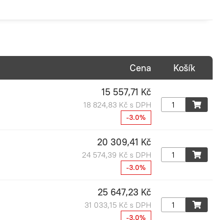
Cena
Košík
15 557,71 Kč
18 824,83 Kč s DPH
-3.0%
20 309,41 Kč
24 574,39 Kč s DPH
-3.0%
25 647,23 Kč
31 033,15 Kč s DPH
-3.0%