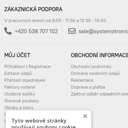
ZÁKAZNICKÁ PODPORA
V pracovních dnech od 8:00 - 11:30 a 12:30 - 16:00
ReeR 1330100 Admir
1330100
+420 538 707 102
sale@systemotronic
MŮJ ÚČET
OBCHODNÍ INFORMAC
ReeR 1330101 Admir
1330101
Přihlášení | Registrace
Obchodní podmínky
Editace údajů
Ochrana osobních údajů
Přehled objednávek
Reklamace
ReeR 1330102 Admir
1330102
Faktury vydané
Doprava a platba
Uložené košíky
Zpětný odběr odpadních ele
Slevové poukazy
Obraty a slevy
ReeR 1330103 Admir
1330103
×
Oblíbené produkty
Tyto webové stránky
Odhlášení
používají soubory cookie.