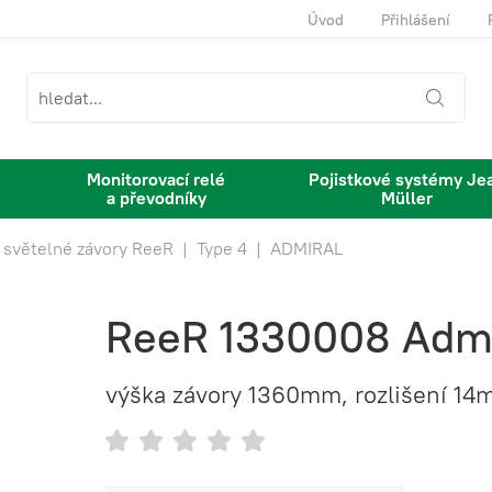
Úvod
Přihlášení
Monitorovací relé
Pojistkové systémy Je
a převodníky
Müller
 světelné závory ReeR
|
Type 4
|
ADMIRAL
ReeR 1330008 Admi
výška závory 1360mm, rozlišení 1