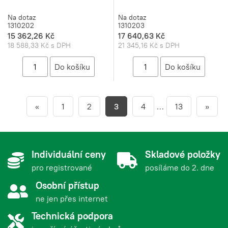
Na dotaz
Na dotaz
1310202
1310203
15 362,26 Kč
17 640,63 Kč
18 588,33 Kč s DPH
21 345,16 Kč s DPH
«
1
2
3
4
…
13
»
Individuální ceny
Skladové položky
pro registrované
posíláme do 2. dne
Osobní přístup
ne jen přes internet
Technická podpora