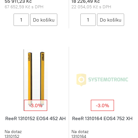
55 911,23 Kč
18 226,49 Kč
67 652,59 Kč s DPH
22 054,05 Kč s DPH
-3.0%
-3.0%
ReeR 1310152 EOS4 452 AH
ReeR 1310164 EOS4 752 XH
Na dotaz
Na dotaz
1310152
1310164