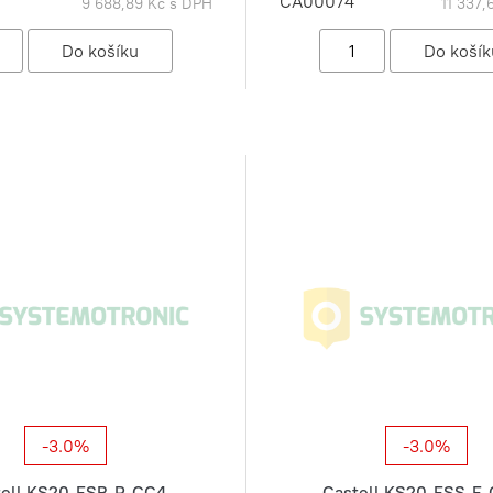
CA00074
9 688,89 Kč s DPH
11 337
-3.0%
-3.0%
tell KS20-FSB-P-CC4
Castell KS20-FSS-F