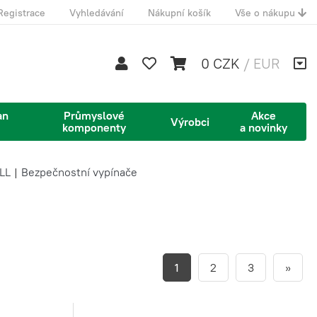
Registrace
Vyhledávání
Nákupní košík
Vše o nákupu
0 CZK
/
EUR
an
Průmyslové
Akce
Výrobci
komponenty
a novinky
LL
|
Bezpečnostní vypínače
1
2
3
»