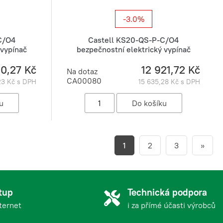
-3.0%
C/O4
Castell KS20-QS-P-C/O4
 vypínač
bezpečnostní elektrický vypínač
90,27 Kč
12 921,72 Kč
Na dotaz
CA00080
23 Kč s DPH
15 635,28 Kč s DPH
1
2
3
»
tup
Technická podpora
nternet
i za přímé účasti výrobců