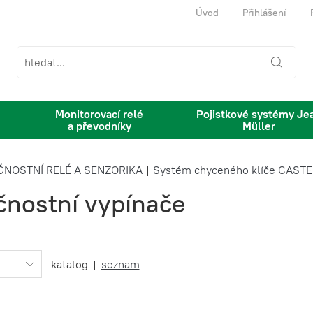
Úvod
Přihlášení
Monitorovací relé
Pojistkové systémy Je
a převodníky
Müller
ČNOSTNÍ RELÉ A SENZORIKA
|
Systém chyceného klíče CASTE
čnostní vypínače
katalog
|
seznam