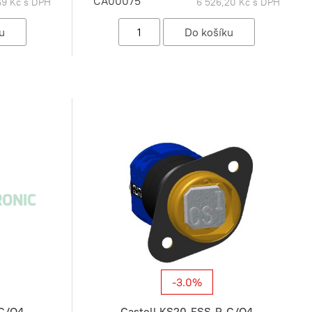
CA00075
,69 Kč s DPH
6 526,20 Kč s DPH
-3.0%
-C/O4
Castell KS20-FSS-P-C/O4