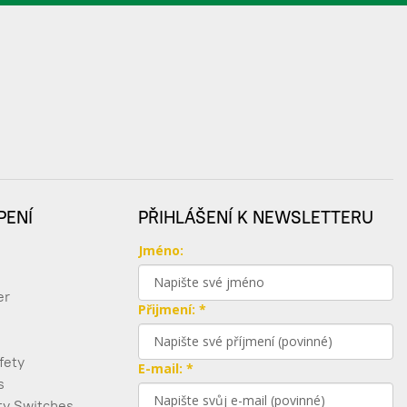
PENÍ
PŘIHLÁŠENÍ K NEWSLETTERU
Jméno:
er
Přijmení: *
fety
E-mail: *
s
ty Switches