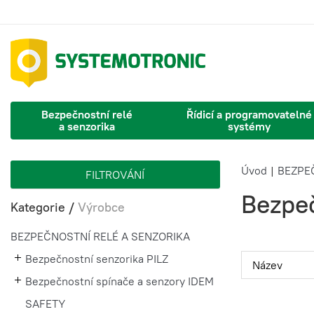
Bezpečnostní relé
Řídicí a programovatelné
a senzorika
systémy
Úvod
|
BEZPE
FILTROVÁNÍ
Bezpe
Kategorie
/
Výrobce
BEZPEČNOSTNÍ RELÉ A SENZORIKA
Bezpečnostní senzorika PILZ
Bezpečnostní spínače a senzory IDEM
SAFETY