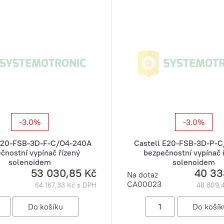
-3.0%
-3.0%
 E20-FSB-3D-F-C/O4-240A
Castell E20-FSB-3D-P-
čnostní vypínač řízený
bezpečnostní vypínač 
solenoidem
solenoidem
53 030,85 Kč
40 33
Na dotaz
CA00023
64 167,33 Kč s DPH
48 809,