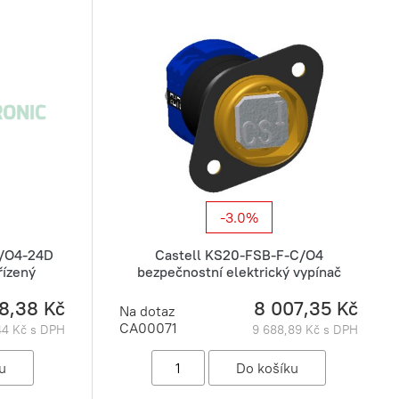
-3.0%
C/O4-24D
Castell KS20-FSB-F-C/O4
řízený
bezpečnostní elektrický vypínač
8,38 Kč
8 007,35 Kč
Na dotaz
CA00071
44 Kč s DPH
9 688,89 Kč s DPH