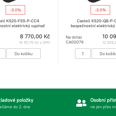
-3.0%
-3.0%
tell KS20-FSS-P-CC4
Castell KS20-QB-P-
ostní elektrický vypínač
bezpečnostní elektrický
8 770,00 Kč
10 0
Na dotaz
CA00079
10 611,70 Kč s DPH
12 209,
ladové položky
Osobní přís
síláme do 2. dne
ne jen přes i