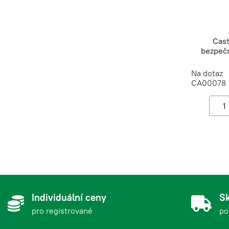
Cas
bezpečn
Na dotaz
CA00078
Individuální ceny
Sk
pro registrované
po