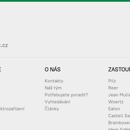
.cz
E
O NÁS
ZASTOU
Kontakty
Pilz
Náš tým
Reer
Potřebujete poradit?
Jean Mull
Vyhledávání
Woertz
ktrozařízení
Články
Eaton
Castell Sa
Brainboxe
Idem Safe