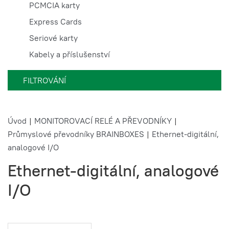
PCMCIA karty
Express Cards
Seriové karty
Kabely a příslušenství
FILTROVÁNÍ
Úvod
|
MONITOROVACÍ RELÉ A PŘEVODNÍKY
|
Průmyslové převodníky BRAINBOXES
|
Ethernet-digitální,
analogové I/O
Ethernet-digitální, analogové
I/O