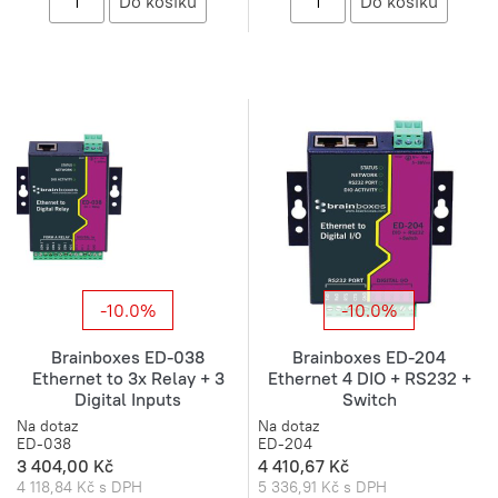
-10.0%
-10.0%
Brainboxes ED-038
Brainboxes ED-204
Ethernet to 3x Relay + 3
Ethernet 4 DIO + RS232 +
Digital Inputs
Switch
Na dotaz
Na dotaz
ED-038
ED-204
3 404,00 Kč
4 410,67 Kč
4 118,84 Kč s DPH
5 336,91 Kč s DPH