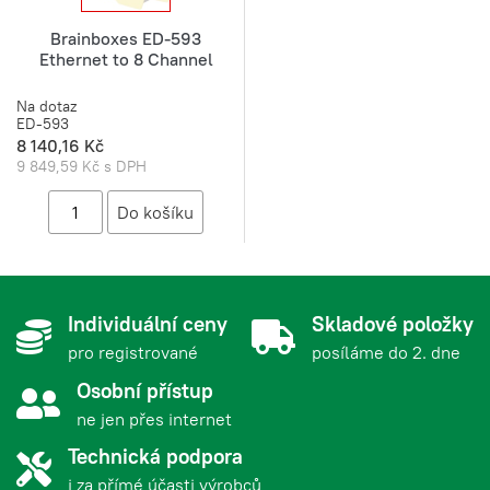
Brainboxes ED-593
Ethernet to 8 Channel
Na dotaz
ED-593
8 140,16 Kč
9 849,59 Kč s DPH
Individuální ceny
Skladové položky
pro registrované
posíláme do 2. dne
Osobní přístup
ne jen přes internet
Technická podpora
i za přímé účasti výrobců