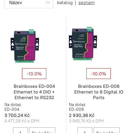
katalog
|
seznam
-10.0%
-10.0%
Brainboxes ED-004
Brainboxes ED-008
Ethernet to 4 DIO +
Ethernet to 8 Digital IO
Ethernet to RS232
Ports
Na dotaz
Na dotaz
ED-004
ED-008
3 700,24 Kč
2 930,38 Kč
4 477,29 Kč s DPH
3 545,76 Kč s DPH