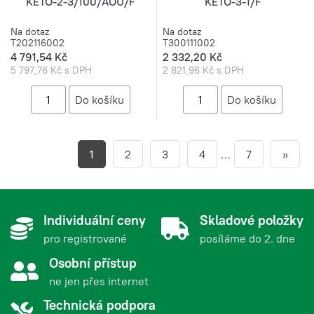
KETO-2-3/100/AOU/F
KETO-3-1/F
Na dotaz
Na dotaz
T202116002
T300111002
4 791,54 Kč
2 332,20 Kč
5 797,76 Kč s DPH
2 821,96 Kč s DPH
1
2
3
4
…
7
»
Individuální ceny
Skladové položky
pro registrované
posíláme do 2. dne
Osobní přístup
ne jen přes internet
Technická podpora