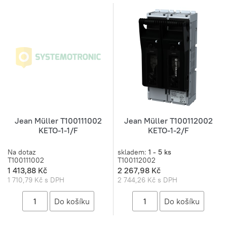
Jean Müller T100111002
Jean Müller T100112002
KETO-1-1/F
KETO-1-2/F
Na dotaz
skladem:
1 - 5 ks
T100111002
T100112002
1 413,88 Kč
2 267,98 Kč
1 710,79 Kč s DPH
2 744,26 Kč s DPH