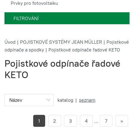
Prvky pro fotovoltaiku
FILTROVÁNÍ
Úvod
|
POJISTKOVÉ SYSTÉMY JEAN MÜLLER
|
Pojistkové
odpínače a spodky
|
Pojistkové odpínače řadové KETO
Pojistkové odpínače řadové
KETO
katalog
|
seznam
1
2
3
4
…
7
»