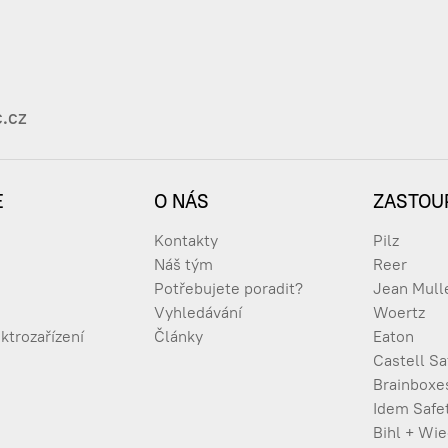
.cz
E
O NÁS
ZASTOU
Kontakty
Pilz
Náš tým
Reer
Potřebujete poradit?
Jean Mull
Vyhledávání
Woertz
ktrozařízení
Články
Eaton
Castell Sa
Brainboxe
Idem Safe
Bihl + Wi