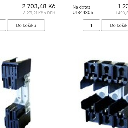
2 703,48 Kč
1 2
Na dotaz
U1344305
3 271,21 Kč s DPH
1 490,