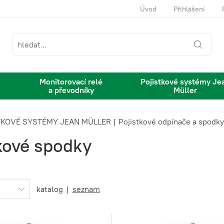
Úvod
Přihlášení
Monitorovací relé
Pojistkové systémy Je
a převodníky
Müller
TKOVÉ SYSTÉMY JEAN MÜLLER
|
Pojistkové odpínače a spodky
kové spodky
katalog
|
seznam