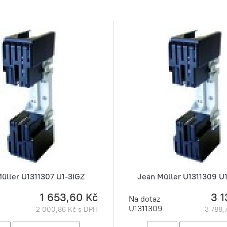
üller U1311307 U1-3IGZ
Jean Müller U1311309 U
1 653,60 Kč
3 1
Na dotaz
U1311309
2 000,86 Kč s DPH
3 788,