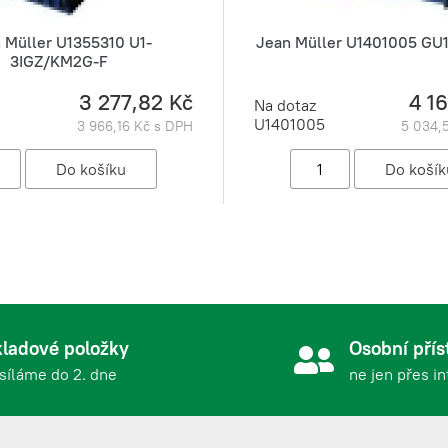
 Müller U1355310 U1-
Jean Müller U1401005 GU
3IGZ/KM2G-F
3 277,82 Kč
4 1
Na dotaz
U1401005
3 966,16 Kč s DPH
5 034,
ladové položky
Osobní přís
síláme do 2. dne
ne jen přes i