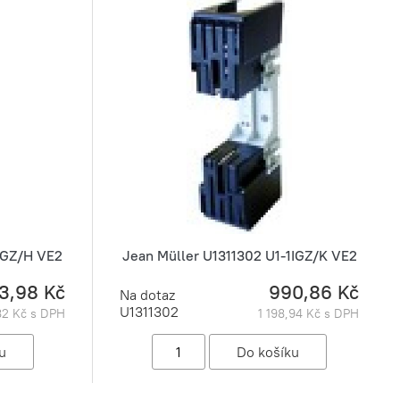
1IGZ/H VE2
Jean Müller U1311302 U1-1IGZ/K VE2
3,98 Kč
990,86 Kč
Na dotaz
U1311302
82 Kč s DPH
1 198,94 Kč s DPH