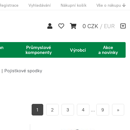
Registrace
Vyhledávání
Nákupní košík
Vše o nákupu
0 CZK
/
EUR
an
Průmyslové
Akce
Výrobci
komponenty
a novinky
|
Pojistkové spodky
1
2
3
4
…
9
»