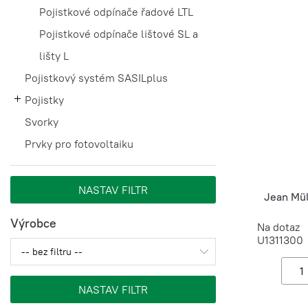
Pojistkové odpínače řadové LTL
Pojistkové odpínače lištové SL a
lišty L
Pojistkový systém SASILplus
Pojistky
Svorky
Prvky pro fotovoltaiku
Jean Mül
Výrobce
Na dotaz
U1311300