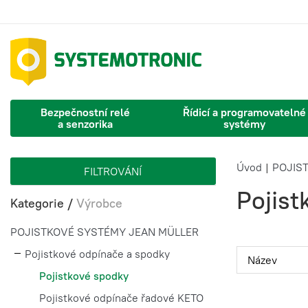
Bezpečnostní relé
Řídicí a programovatelné
a senzorika
systémy
Úvod
|
POJIS
FILTROVÁNÍ
Pojist
Kategorie
/
Výrobce
POJISTKOVÉ SYSTÉMY JEAN MÜLLER
Pojistkové odpínače a spodky
Pojistkové spodky
Pojistkové odpínače řadové KETO