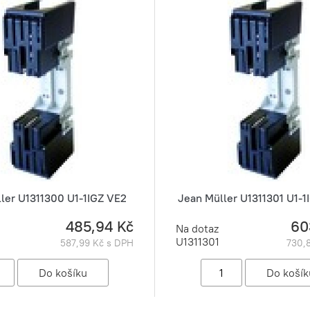
ler U1311300 U1-1IGZ VE2
Jean Müller U1311301 U1-
485,94 Kč
60
Na dotaz
U1311301
587,99 Kč s DPH
730,