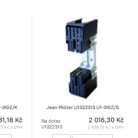
1-3IGZ/K
Jean Müller U1322313 U1-3IGZ/S
31,18 Kč
2 016,30 Kč
Na dotaz
U1322313
73 Kč s DPH
2 439,72 Kč s DPH