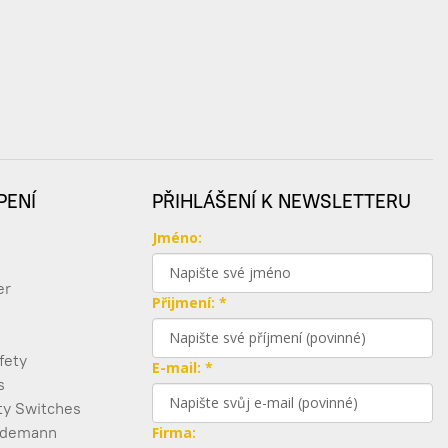
PENÍ
PŘIHLÁŠENÍ K NEWSLETTERU
Jméno:
er
Přijmení: *
fety
E-mail: *
s
ty Switches
edemann
Firma: