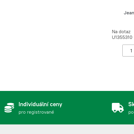
Jean
Na dotaz
U1355310
Individuální ceny
Sk
pro registrované
po