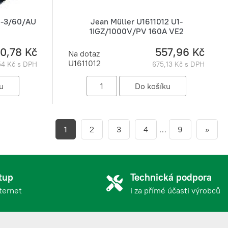
1-3/60/AU
Jean Müller U1611012 U1-
1IGZ/1000V/PV 160A VE2
60,78 Kč
557,96 Kč
Na dotaz
U1611012
54 Kč s DPH
675,13 Kč s DPH
1
2
3
4
…
9
»
tup
Technická podpora
nternet
i za přímé účasti výrobců