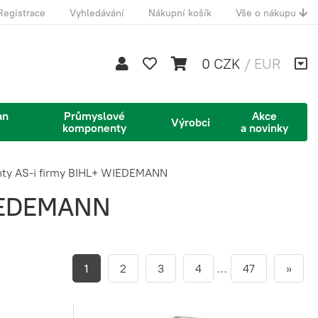
Registrace
Vyhledávání
Nákupní košík
Vše o nákupu
0 CZK
/
EUR
an
Průmyslové
Akce
Výrobci
komponenty
a novinky
ty AS-i firmy BIHL+ WIEDEMANN
WIEDEMANN
1
2
3
4
…
47
»