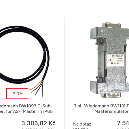
-3.0%
edemann BW1097 D-Sub-
Bihl+Wiedemann BW1131 
el für AS-i Master in IP65
Mastersimulator
3 303,82 Kč
7 5
Na dotaz