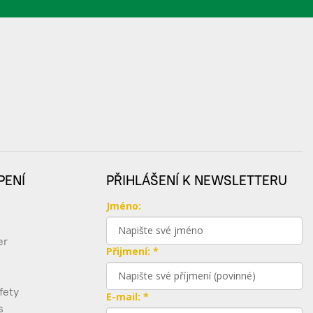
PENÍ
PŘIHLÁŠENÍ K NEWSLETTERU
Jméno:
er
Přijmení: *
fety
E-mail: *
s