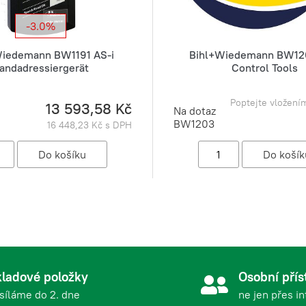
-3.0%
Wiedemann BW1191 AS-i
Bihl+Wiedemann BW120
andadressiergerät
Control Tools
Poptejte vložení
13 593,58 Kč
Na dotaz
BW1203
16 448,23 Kč s DPH
ladové položky
Osobní přís
síláme do 2. dne
ne jen přes i