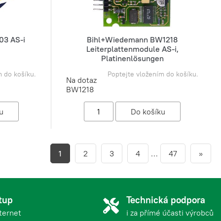
3 AS-i
Bihl+Wiedemann BW1218
Leiterplattenmodule AS-i,
Platinenlösungen
m do košíku.
Poptejte vložením do košíku.
Na dotaz
BW1218
1
2
3
4
…
47
»
tup
Technická podpora
nternet
i za přímé účasti výrobců