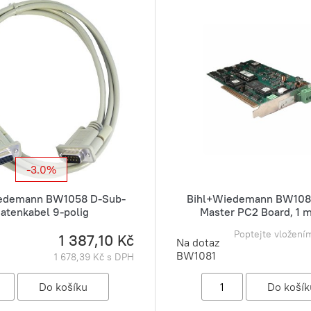
-3.0%
edemann BW1058 D-Sub-
Bihl+Wiedemann BW1081
atenkabel 9-polig
Master PC2 Board, 1 
Poptejte vložení
1 387,10 Kč
Na dotaz
BW1081
1 678,39 Kč s DPH