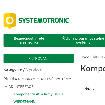
Bezpečnostní relé
Řídicí a programovatelné
a senzorika
systémy
Úvod
|
ŘÍDIC
FILTROVÁNÍ
Kompo
Kategorie
/
Výrobce
ŘÍDICÍ A PROGRAMOVATELNÉ SYSTÉMY
AS-INTERFACE
Komponenty AS-i firmy BIHL+
WIEDEMANN