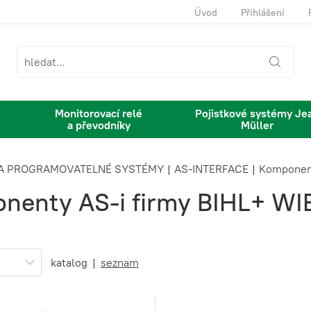
Úvod
Přihlášení
Monitorovací relé
Pojistkové systémy Je
a převodníky
Müller
Í A PROGRAMOVATELNÉ SYSTÉMY
|
AS-INTERFACE
|
Komponen
nenty AS-i firmy BIHL+ 
katalog
|
seznam