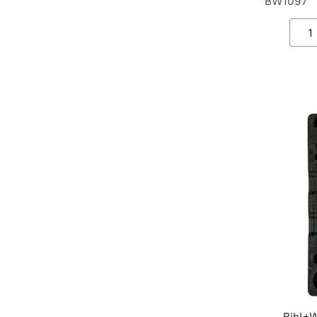
BW1097
Bihl+