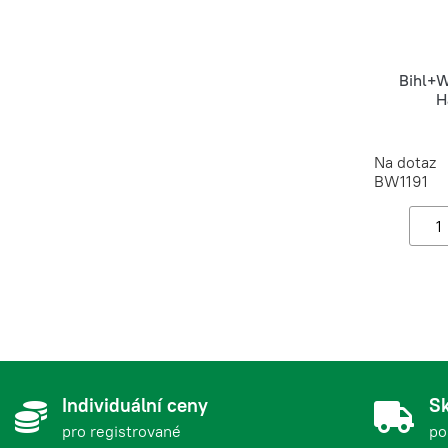
Bihl+
H
Na dotaz
BW1191
Individuální ceny
Sk
pro registrované
po