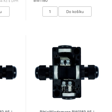
BW1180
34 Kč s DPH
2 AS-i
Bihl+Wiedemann BW1183 AS-i