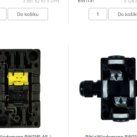
BW1131
3 997,62 Kč s DPH
9 124,
Wiedemann BW1181 AS-i
Bihl+Wiedemann BW118