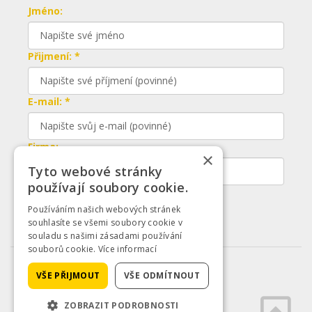
Jméno:
Přijmení: *
E-mail: *
Firma:
×
Tyto webové stránky
používají soubory cookie.
Odeslat
Používáním našich webových stránek
souhlasíte se všemi soubory cookie v
souladu s našimi zásadami používání
souborů cookie.
Více informací
© 2026 iKeloc
VŠE PŘIJMOUT
VŠE ODMÍTNOUT
ZOBRAZIT PODROBNOSTI