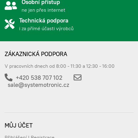
Osobní přístup
ne jen přes internet
Technická podpora
i za přímé účasti výrobců
ZÁKAZNICKÁ PODPORA
V pracovních dnech od 8:00 - 11:30 a 12:30 - 16:00
+420 538 707 102
sale@systemotronic.cz
MŮJ ÚČET
Přihlášení | Registrace