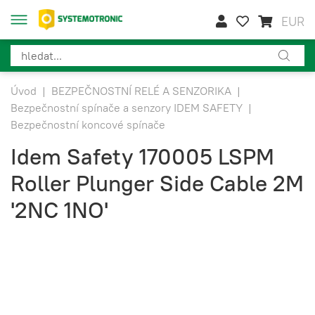
EUR
Úvod
|
BEZPEČNOSTNÍ RELÉ A SENZORIKA
|
Bezpečnostní spínače a senzory IDEM SAFETY
|
Bezpečnostní koncové spínače
Idem Safety 170005 LSPM
Roller Plunger Side Cable 2M
'2NC 1NO'