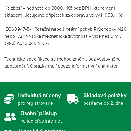
-5.0%
1NO'
Ke zboží v hodnotě do 8000,- Kč bez DPH, které není
Idem Safety 170010
655,04 Kč
skladem, účtujeme příplatek za dopravu ve výši 950,- Kč.
LSPM Cross Roller
792,60 Kč s DPH
IS170010
Plunger - end 2M '2NC
-5.0%
IEC60947-5-1 Rotační nebo lineární pohyb Průchodky M20
1NO'
nebo 1/2“ Vysoká mechanická životnost – více než 5 mil.
Idem Safety 170011
655,04 Kč
cyklů AC15 240 V 3 A
LSPM Cross Roller
792,60 Kč s DPH
IS170011
Plunger - side 2M '1NC
-5.0%
1NO' snap
Technické specifikace se mohou změnit bez výslovného
Idem Safety 170012
655,04 Kč
upozornění. Obrázky mají pouze informativní charakter.
LSPM Cross Roller
792,60 Kč s DPH
IS170012
Plunger - end 2M '1NC
-5.0%
1NO' Snap
749,40 Kč
Idem Safety 170013
Individuální ceny
Skladové položky
906,77 Kč s DPH
IS170013
LSPM Roller Lever Side
pro registrované
posíláme do 2. dne
2M '2NC 1NO'
-5.0%
Osobní přístup
749,40 Kč
Idem Safety 170014
ne jen přes internet
906,77 Kč s DPH
IS170014
LSPM Roller Lever end
2M '2NC 1NO'
Technická podpora