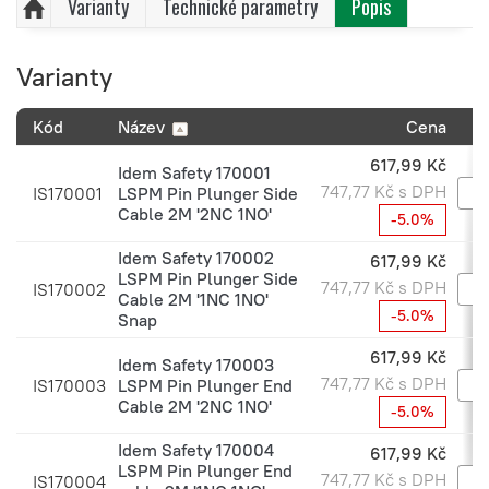
Varianty
Technické parametry
Popis
Varianty
Kód
Název
Cena
617,99 Kč
Idem Safety 170001
747,77 Kč s DPH
IS170001
LSPM Pin Plunger Side
Cable 2M '2NC 1NO'
-5.0%
Idem Safety 170002
617,99 Kč
LSPM Pin Plunger Side
747,77 Kč s DPH
IS170002
Cable 2M '1NC 1NO'
-5.0%
Snap
617,99 Kč
Idem Safety 170003
747,77 Kč s DPH
IS170003
LSPM Pin Plunger End
Cable 2M '2NC 1NO'
-5.0%
Idem Safety 170004
617,99 Kč
LSPM Pin Plunger End
747,77 Kč s DPH
IS170004