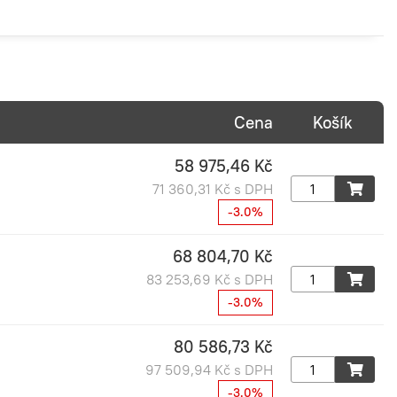
Cena
Košík
58 975,46 Kč
71 360,31 Kč s DPH
-3.0%
68 804,70 Kč
83 253,69 Kč s DPH
-3.0%
80 586,73 Kč
97 509,94 Kč s DPH
-3.0%