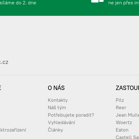
síláme do 2. dne
ne jen přes i
901 X WTF
1051 X WTF
.cz
E
O NÁS
ZASTOU
1201 X WTF
Kontakty
Pilz
Náš tým
Reer
Potřebujete poradit?
Jean Mull
Vyhledávání
Woertz
1351 X WTF
ktrozařízení
Články
Eaton
Castell Sa