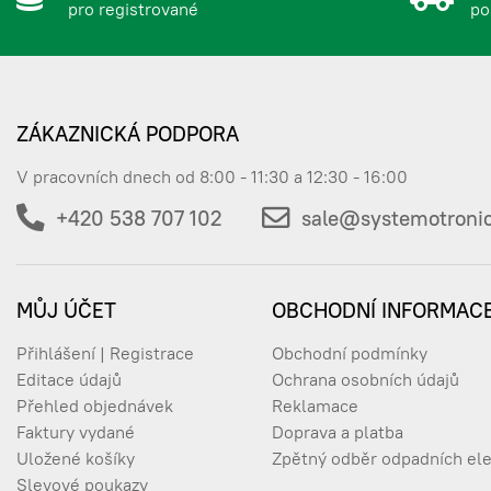
pro registrované
po
ReeR 1110035 EOS4 
1110035
ZÁKAZNICKÁ PODPORA
V pracovních dnech od 8:00 - 11:30 a 12:30 - 16:00
ReeR 1110036 EOS4 
1110036
+420 538 707 102
sale@systemotronic
MŮJ ÚČET
OBCHODNÍ INFORMAC
ReeR 1110037 EOS4 
1110037
Přihlášení | Registrace
Obchodní podmínky
Editace údajů
Ochrana osobních údajů
Přehled objednávek
Reklamace
Faktury vydané
Doprava a platba
ReeR 1110038 EOS4 
1110038
Uložené košíky
Zpětný odběr odpadních ele
Slevové poukazy