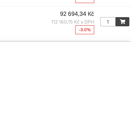
92 694,34 Kč
112 160,15 Kč s DPH
-3.0%
43 678,27 Kč
52 850,71 Kč s DPH
-3.0%
48 560,35 Kč
58 758,02 Kč s DPH
-3.0%
54 353,64 Kč
65 767,90 Kč s DPH
-3.0%