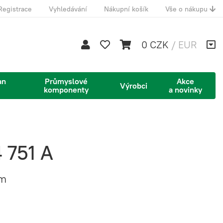
Registrace
Vyhledávání
Nákupní košík
Vše o nákupu
0 CZK
/
EUR
an
Průmyslové
Akce
Výrobci
komponenty
a novinky
 751 A
mm