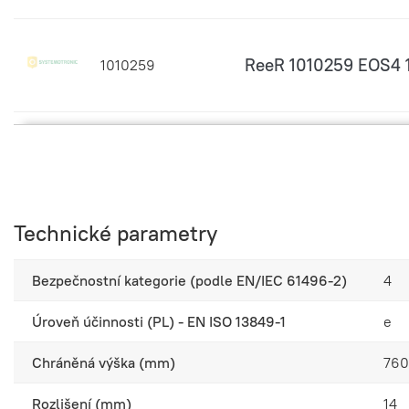
ReeR 1010259 EOS4 
1010259
ReeR 1010650 EOS4 
1010650
Technické parametry
ReeR 1010651 EOS4 
1010651
Bezpečnostní kategorie (podle EN/IEC 61496-2)
4
Úroveň účinnosti (PL) - EN ISO 13849-1
e
ReeR 1010652 EOS4 
1010652
Chráněná výška (mm)
76
Rozlišení (mm)
14