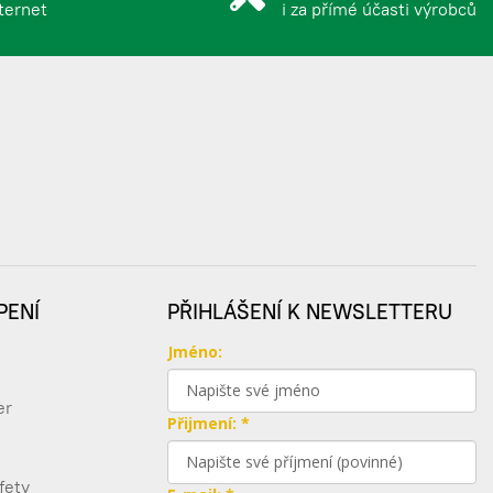
nternet
i za přímé účasti výrobců
-3.0%
57 478,15 Kč
69 548,56 Kč s DPH
-3.0%
62 685,82 Kč
75 849,84 Kč s DPH
-3.0%
68 479,11 Kč
PENÍ
PŘIHLÁŠENÍ K NEWSLETTERU
82 859,72 Kč s DPH
Jméno:
-3.0%
er
73 881,99 Kč
Přijmení: *
89 397,21 Kč s DPH
-3.0%
fety