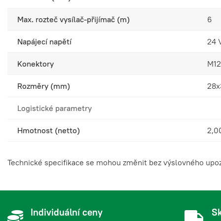
ReeR 1110030 EOS4 
1110030
Max. rozteč vysílač-přijímač (m)
6
Napájecí napětí
24
Konektory
M12
ReeR 1110031 EOS4 
1110031
Rozměry (mm)
28x
Logistické parametry
ReeR 1110032 EOS4 
1110032
Hmotnost (netto)
2,0
Technické specifikace se mohou změnit bez výslovného upozo
ReeR 1110033 EOS4 
1110033
Individuální ceny
Sk
ReeR 1110034 EOS4 
1110034