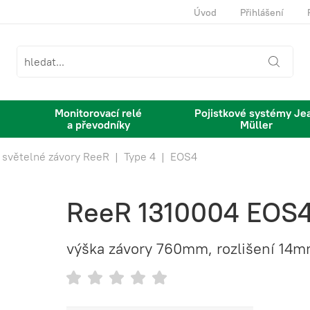
Úvod
Přihlášení
Monitorovací relé
Pojistkové systémy Je
a převodníky
Müller
 světelné závory ReeR
|
Type 4
|
EOS4
ReeR 1310004 EOS4
výška závory 760mm, rozlišení 14