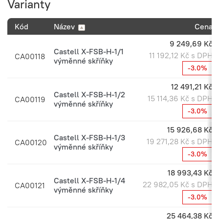
Varianty
Kód
Název
Cena
9 249,69 Kč
Castell X-FSB-H-1/1
11 192,12 Kč s DPH
CA00118
výměnné skříňky
-3.0%
12 491,21 Kč
Castell X-FSB-H-1/2
15 114,36 Kč s DPH
CA00119
výměnné skříňky
-3.0%
15 926,68 Kč
Castell X-FSB-H-1/3
19 271,28 Kč s DPH
CA00120
výměnné skříňky
-3.0%
18 993,43 Kč
Castell X-FSB-H-1/4
22 982,05 Kč s DPH
CA00121
výměnné skříňky
-3.0%
25 464,38 Kč