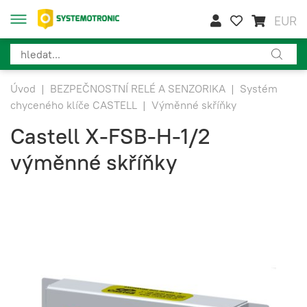
EUR
Úvod
|
BEZPEČNOSTNÍ RELÉ A SENZORIKA
|
Systém
chyceného klíče CASTELL
|
Výměnné skříňky
Castell X-FSB-H-1/2
výměnné skříňky