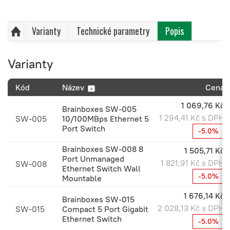
Varianty
Technické parametry
Popis
Varianty
Kód
Název
Cena
1 069,76 Kč
Brainboxes SW-005
1 294,41 Kč s DPH
SW-005
10/100MBps Ethernet 5
Port Switch
-5.0%
Brainboxes SW-008 8
1 505,71 Kč
Port Unmanaged
1 821,91 Kč s DPH
SW-008
Ethernet Switch Wall
-5.0%
Mountable
1 676,14 Kč
Brainboxes SW-015
2 028,13 Kč s DPH
SW-015
Compact 5 Port Gigabit
Ethernet Switch
-5.0%