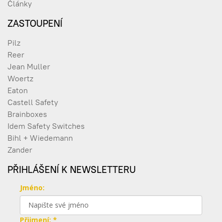
Články
Brainboxes SW-7617
5 355,32 Kč
SW-7617
Hardened Industrial 16x
6 479,94 Kč s DPH
ZASTOUPENÍ
10/100 & 1x SFP
NOVINKY
-10.0%
Ethernet Switch
Pilz
Brainboxes SW-7717
5 893,52 Kč
Reer
SW-7717
Hardened Industrial 14x
7 131,16 Kč s DPH
Jean Muller
10/100, 2x 1G & 1x SFP
NOVINKY
-10.0%
Ethernet Switch
Woertz
Eaton
Castell Safety
Brainboxes
Idem Safety Switches
Bihl + Wiedemann
Zander
PŘIHLÁŠENÍ K NEWSLETTERU
Jméno:
Přijmení: *