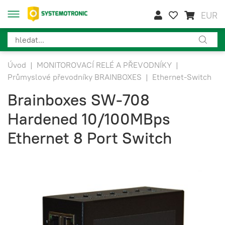
EUR
Úvod
|
MONITOROVACÍ RELÉ A PŘEVODNÍKY
|
Průmyslové převodníky BRAINBOXES
|
Ethernet-Switch
Brainboxes SW-708
Hardened 10/100MBps
Ethernet 8 Port Switch