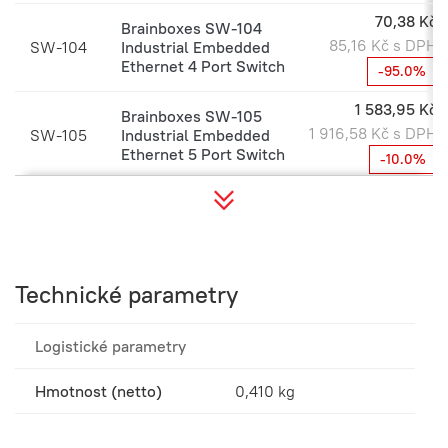
70,38 Kč
Brainboxes SW-104
85,16 Kč s DPH
SW-104
Industrial Embedded
Ethernet 4 Port Switch
-95.0%
1 583,95 Kč
Brainboxes SW-105
1 916,58 Kč s DPH
SW-105
Industrial Embedded
Ethernet 5 Port Switch
-10.0%
2 604,65 Kč
Brainboxes SW-108
3 151,63 Kč s DPH
SW-108
Industrial Embedded
Ethernet 8 Port Switch
-10.0%
Brainboxes SW-118
2 691,00 Kč
Technické parametry
SW-118
Embedded Industrial 8
3 256,11 Kč s DPH
Port Gigabit Ethernet
NOVINKY
-10.0%
Switch
Logistické parametry
Brainboxes SW-135
2 664,32 Kč
SW-135
Embedded Industrial 5
Hmotnost (netto)
0,410 kg
3 223,83 Kč s DPH
Port PoE+ Gigabit
NOVINKY
-10.0%
Ethernet Switch