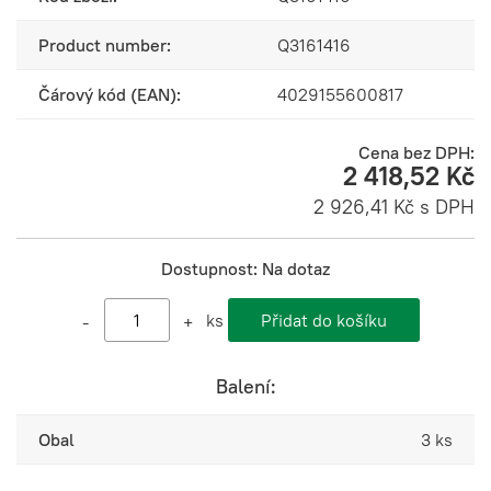
Product number:
Q3161416
Čárový kód (EAN):
4029155600817
Cena bez DPH:
2 418,52 Kč
2 926,41 Kč s DPH
Dostupnost:
Na dotaz
ks
-
+
Balení:
Obal
3 ks