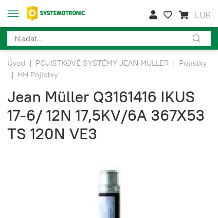
EUR
Úvod
|
POJISTKOVÉ SYSTÉMY JEAN MÜLLER
|
Pojistky
|
HH Pojistky
Jean Müller Q3161416 IKUS
17-6/ 12N 17,5KV/6A 367X53
TS 120N VE3