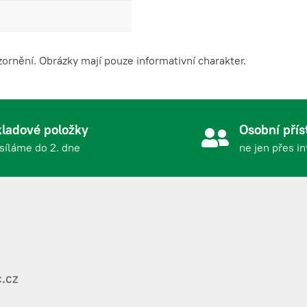
screw terminals 45mm
rnění. Obrázky mají pouze informativní charakter.
erminals
ladové položky
Osobní přís
erminals
síláme do 2. dne
ne jen přes i
 terminals X1
.cz
ctor (10 pieces)