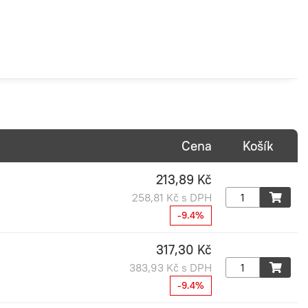
Cena
Košík
213,89 Kč
258,81 Kč s DPH
-9.4%
317,30 Kč
383,93 Kč s DPH
-9.4%