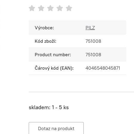
Výrobce:
PILZ
Kód zboží:
751008
Product number:
751008
Čárový kód (EAN):
4046548045871
skladem:
1 - 5 ks
Dotaz na produkt