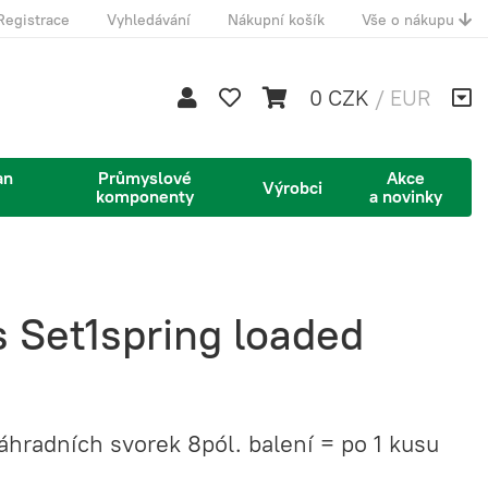
Registrace
Vyhledávání
Nákupní košík
Vše o nákupu
0 CZK
/
EUR
an
Průmyslové
Akce
Výrobci
komponenty
a novinky
 Set1spring loaded
hradních svorek 8pól. balení = po 1 kusu