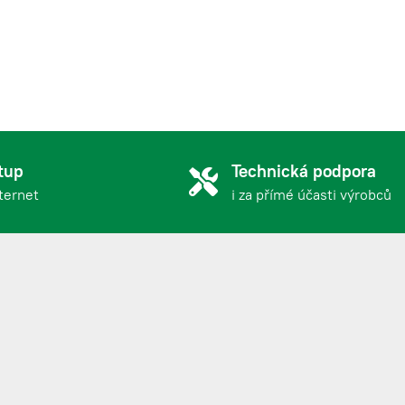
1 296,88 Kč s DPH
-9.4%
231,56 Kč
280,19 Kč s DPH
-9.4%
127,11 Kč
tup
Technická podpora
153,80 Kč s DPH
nternet
i za přímé účasti výrobců
-3.0%
127,11 Kč
153,80 Kč s DPH
-3.0%
972,16 Kč
1 176,31 Kč s DPH
-9.4%