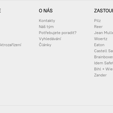
E
O NÁS
ZASTOU
hip Card manager set
Kontakty
Pilz
Náš tým
Reer
Potřebujete poradit?
Jean Mull
Vyhledávání
Woertz
mmander with SIM-card-adapter
ktrozařízení
Články
Eaton
Castell Sa
Brainboxe
Idem Safe
Bihl + Wi
Zander
cs.)