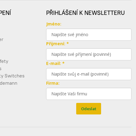
3 996,75 Kč
PENÍ
PŘIHLÁŠENÍ K NEWSLETTERU
4 836,07 Kč s DPH
Jméno:
-9.4%
er
2 497,64 Kč
Přijmení: *
3 022,14 Kč s DPH
-9.4%
fety
E-mail: *
s
1 213,84 Kč
ty Switches
1 468,75 Kč s DPH
edemann
Firma:
-9.4%
57 171,72 Kč
Odeslat
69 177,78 Kč s DPH
-3.0%
1 213,84 Kč