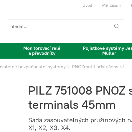
Úvod
Přihlášení
Monitorovací relé
Pojistkové systémy Je
a převodníky
Müller
ovatelné bezpečnostní systémy
|
PNOZmulti příslušenství
PILZ 751008 PNOZ s
terminals 45mm
Sada zasouvatelných pružinových ná
X1, X2, X3, X4.