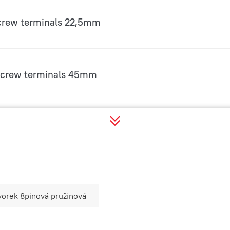
crew terminals 22,5mm
screw terminals 45mm
ator plug ( 10 pieces)
screw terminals 45mm
vorek 8pinová pružinová