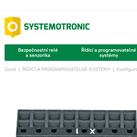
Bezpečnostní relé
Řídicí a programovatelné
a senzorika
systémy
Úvod
|
ŘÍDICÍ A PROGRAMOVATELNÉ SYSTÉMY
|
Konfigur