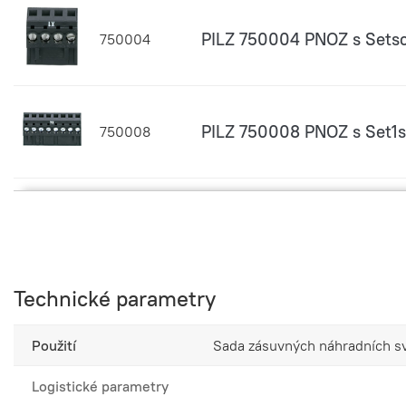
PILZ 750004 PNOZ s Sets
750004
PILZ 750008 PNOZ s Set1
750008
PILZ 750010 PNOZ s termin
750010
Technické parametry
PILZ 750012 PNOZ s Set2
750012
Použití
Sada zásuvných náhradních s
Logistické parametry