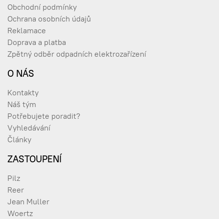
Obchodní podmínky
454,21 Kč
PILZ 400307 PIT esb1.4
Ochrana osobních údajů
549,59 Kč s DPH
400307
safe contact block 1 n/c
Reklamace
1n/o
-3.0%
Doprava a platba
579,81 Kč
Zpětný odběr odpadních elektrozařízení
PILZ 400308 PIT esc6c
701,57 Kč s DPH
400308
2n/c 1n/o
O NÁS
-3.0%
Kontakty
476,91 Kč
Náš tým
PILZ 400309 PIT esc8c
577,06 Kč s DPH
400309
1n/c 1n/o
Potřebujete poradit?
-3.0%
Vyhledávání
Články
151,32 Kč
PILZ 400310 PIT esc3
183,10 Kč s DPH
400310
contact block 1 n/o
ZASTOUPENÍ
-3.0%
Pilz
151,32 Kč
Reer
183,10 Kč s DPH
400311
PILZ 400311 PIT esc3c
Jean Muller
-3.0%
Woertz