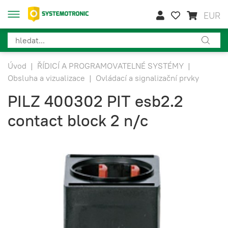
EUR
Úvod
|
ŘÍDICÍ A PROGRAMOVATELNÉ SYSTÉMY
|
Obsluha a vizualizace
|
Ovládací a signalizační prvky
PILZ 400302 PIT esb2.2
contact block 2 n/c