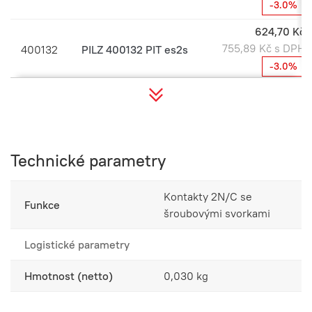
-3.0%
624,70 Kč
755,89 Kč s DPH
400132
PILZ 400132 PIT es2s
-3.0%
1 588,10 Kč
1 921,60 Kč s DPH
400133
PILZ 400133 PIT es3s
-3.0%
1 817,35 Kč
Technické parametry
2 198,99 Kč s DPH
400134
PILZ 400134 PIT es4s
-3.0%
Kontakty 2N/C se
Funkce
šroubovými svorkami
741,22 Kč
896,88 Kč s DPH
400135
PILZ 400135 PIT es5s
Logistické parametry
-3.0%
Hmotnost (netto)
0,030 kg
1 520,51 Kč
1 839,82 Kč s DPH
400138
PILZ 400138 PIT es8s
-3.0%