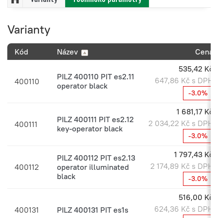
Varianty
Kód
Název
Cena
535,42 Kč
PILZ 400110 PIT es2.11
647,86 Kč s DPH
400110
operator black
-3.0%
1 681,17 Kč
PILZ 400111 PIT es2.12
2 034,22 Kč s DPH
400111
key-operator black
-3.0%
1 797,43 Kč
PILZ 400112 PIT es2.13
2 174,89 Kč s DPH
400112
operator illuminated
black
-3.0%
516,00 Kč
624,36 Kč s DPH
400131
PILZ 400131 PIT es1s