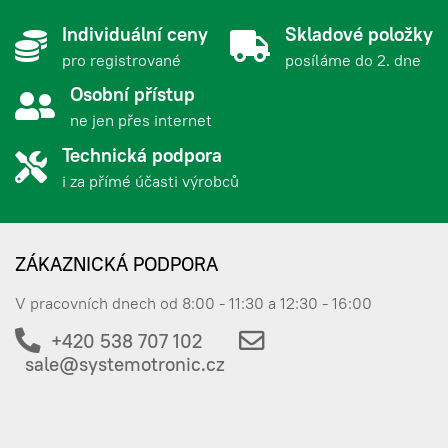
Individuální ceny
Skladové položky
pro registrované
posíláme do 2. dne
Osobní přístup
ne jen přes internet
Technická podpora
i za přímé účasti výrobců
ZÁKAZNICKÁ PODPORA
V pracovních dnech od 8:00 - 11:30 a 12:30 - 16:00
+420 538 707 102
sale@systemotronic.cz