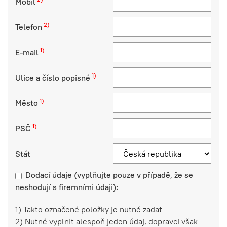
Mobil
2)
Telefon
1)
E-mail
1)
Ulice a číslo popisné
1)
Město
1)
PSČ
Stát
Dodací údaje (vyplňujte pouze v případě, že se
neshodují s firemními údaji):
1) Takto označené položky je nutné zadat
2) Nutné vyplnit alespoň jeden údaj, dopravci však