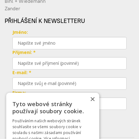
Bihl + Wiedemann
Zander
PŘIHLÁŠENÍ K NEWSLETTERU
Jméno:
Přijmení: *
E-mail: *
Firma:
×
Tyto webové stránky
používají soubory cookie.
Odeslat
Používáním našich webových stránek
souhlasíte se všemi soubory cookie v
souladu s našimi zásadami používání
souborů cookie.
Více informací